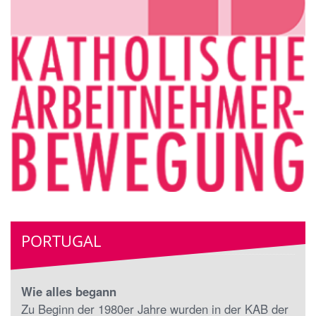
PORTUGAL
Wie alles begann
Zu Beginn der 1980er Jahre wurden in der KAB der