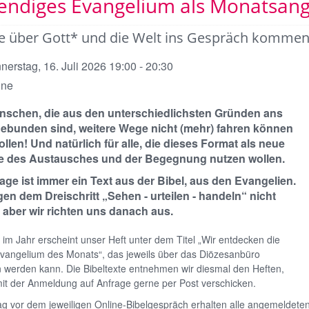
endiges Evangelium als Monatsan
e über Gott* und die Welt ins Gespräch komme
nerstag, 16. Juli 2026 19:00 - 20:30
ine
nschen, die aus den unterschiedlichsten Gründen ans
ebunden sind, weitere Wege nicht (mehr) fahren können
llen! Und natürlich für alle, die dieses Format als neue
 des Austausches und der Begegnung nutzen wollen.
age ist immer ein Text aus der Bibel, aus den Evangelien.
gen dem Dreischritt „Sehen - urteilen - handeln“ nicht
 aber wir richten uns danach aus.
im Jahr erscheint unser Heft unter dem Titel „Wir entdecken die
Evangelium des Monats“, das jeweils über das Diözesanbüro
 werden kann. Die Bibeltexte entnehmen wir diesmal den Heften,
mit der Anmeldung auf Anfrage gerne per Post verschicken.
ag vor dem jeweiligen Online-Bibelgespräch erhalten alle angemeldet