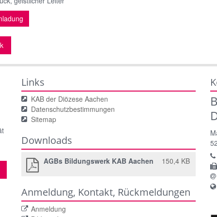
ck, geistlicher Leiter
nladung
k
Links
K
B
KAB der Diözese Aachen
Datenschutzbestimmungen
.
D
Sitemap
ät
Ma
Downloads
5
AGBs Bildungswerk KAB Aachen
150,4 KB
Anmeldung, Kontakt, Rückmeldungen
Anmeldung