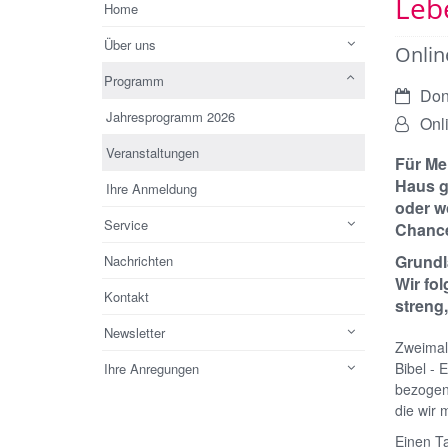
Leb
Home
Über uns
Onlin
Programm
Datum:
Don
Jahresprogramm 2026
Von:
Onl
Veranstaltungen
Für Me
Haus g
Ihre Anmeldung
oder wo
Service
Chance
Grundl
Nachrichten
Wir fol
Kontakt
streng,
Newsletter
Zweimal 
Bibel - 
Ihre Anregungen
bezogen
die wir 
Einen T